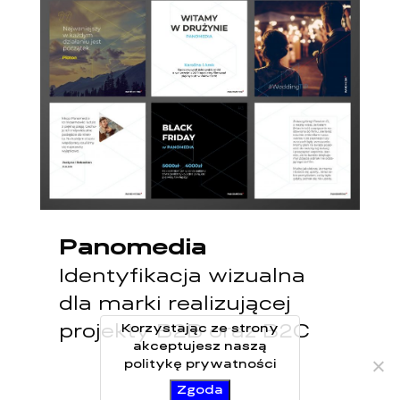
Panomedia
Identyfikacja wizualna
dla marki realizującej
Korzystając ze strony
projekty B2B oraz B2C
akceptujesz naszą
politykę prywatności
Zgoda