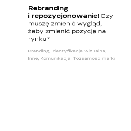
Rebranding
i repozycjonowanie!
Czy
muszę zmienić wygląd,
żeby zmienić pozycję na
rynku?
Branding, Identyfikacja wizualna,
Inne, Komunikacja, Tożsamość marki