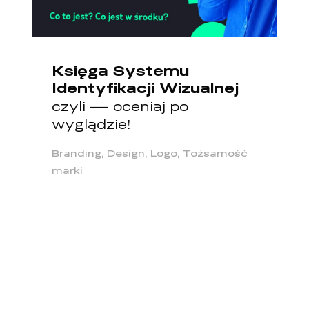
Księga Systemu
Identyfikacji Wizualnej
czyli — oceniaj po
wyglądzie!
Branding, Design, Logo, Tożsamość
marki