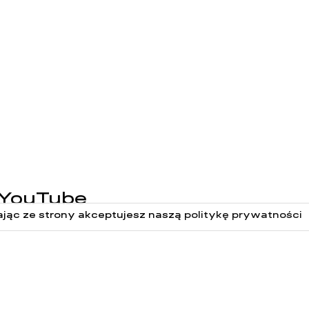
YouTube
ając ze strony akceptujesz naszą
politykę prywatności
y o brandingu?
akt@klarstudio.pl