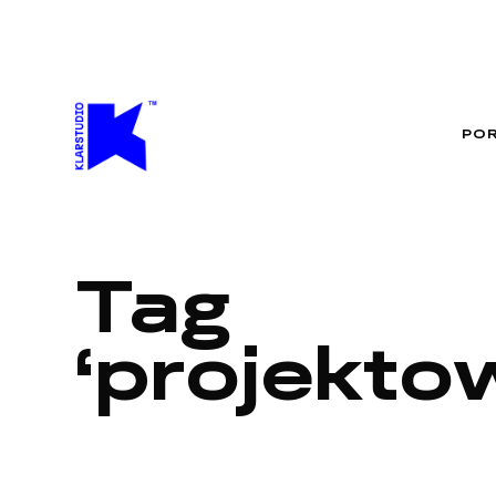
PO
Tag
projekto