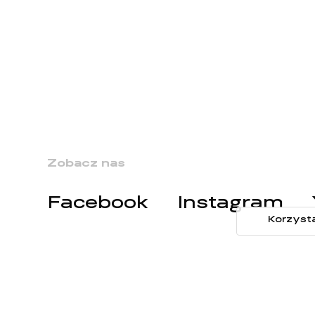
Zobacz nas
Facebook
Instagram
Korzyst
Potrzebujesz rozmow
Napisz do nas
—
kont