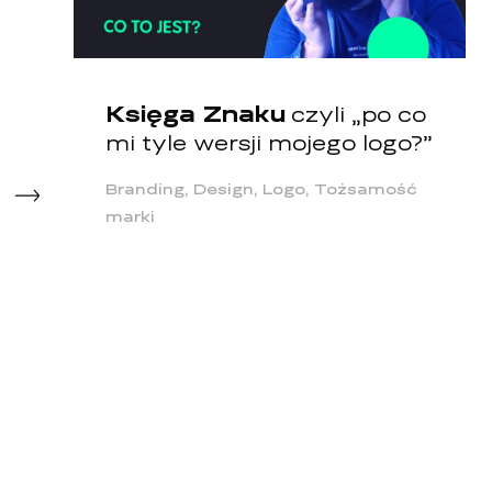
Księga Znaku
czyli „po co
mi tyle wersji mojego logo?”
Branding, Design, Logo, Tożsamość
marki