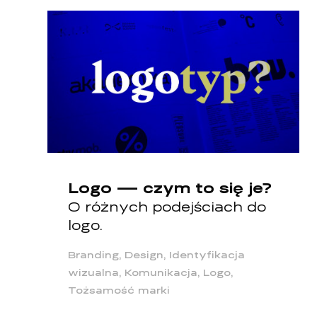
Logo — czym to się je?
O różnych podejściach do
logo.
Branding, Design, Identyfikacja
wizualna, Komunikacja, Logo,
Tożsamość marki