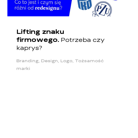
Lifting znaku
firmowego.
Potrzeba czy
kaprys?
Branding, Design, Logo, Tożsamość
marki